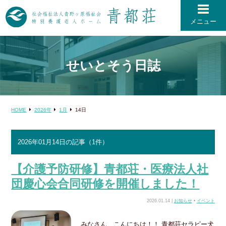
メニュー
せいとそう日誌
HOME
2026年
1月
14
日
2026年01月14日の記事（1件）
【介護予防研修】青都荘・医療法人社
団慶心会合同研修を開催しました！
2026.01.14 |
お知らせ
•
イベント
みなさん こんにちは！！ 青都荘セラピー犬