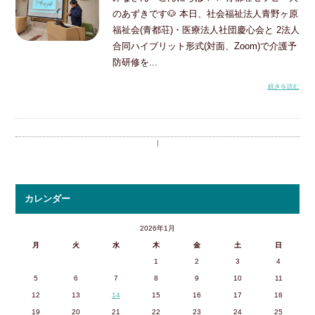
のあずきです🐶 本日、社会福祉法人青野ヶ原
福祉会(青都荘)・医療法人社団慶心会と 2法人
合同ハイブリット形式(対面、Zoom)で介護予
防研修を...
続きを読む
｜
カレンダー
2026年1月
月
火
水
木
金
土
日
1
2
3
4
5
6
7
8
9
10
11
12
13
14
15
16
17
18
19
20
21
22
23
24
25