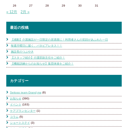
26
27
28
29
30
31
« 12月
2月 »
最近の投稿
【感動】介護施設が一日限定の居酒屋に！利用者さんの笑顔があふれた一日
毎週月曜日に届く、バタビアレタス！！
施設長のつぶやき
【スタッフ紹介】介護部副主任をご紹介！
【機能訓練からのお知らせ】集団体操をご紹介！
カテゴリー
Seitoso team Grand;ma
(6)
お知らせ
(390)
イベント
(163)
ケアプランセンター
(1)
コラム
(5)
ショートステイ
(3)