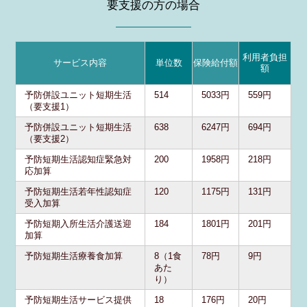
要支援の方の場合
利用者負担
サービス内容
単位数
保険給付額
額
予防併設ユニット短期生活
514
5033円
559円
（要支援1）
予防併設ユニット短期生活
638
6247円
694円
（要支援2）
予防短期生活認知症緊急対
200
1958円
218円
応加算
予防短期生活若年性認知症
120
1175円
131円
受入加算
予防短期入所生活介護送迎
184
1801円
201円
加算
予防短期生活療養食加算
8（1食
78円
9円
あた
り）
予防短期生活サービス提供
18
176円
20円