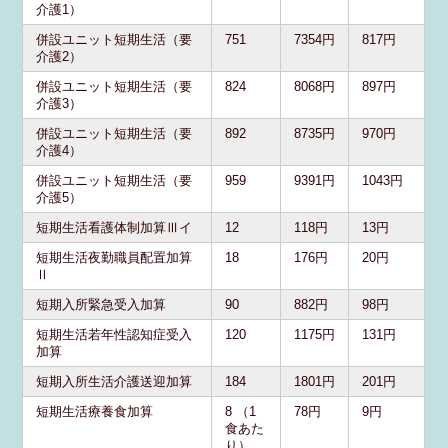
介護1）
併設ユニット短期生活（要
751
7354円
817円
介護2）
併設ユニット短期生活（要
824
8068円
897円
介護3）
併設ユニット短期生活（要
892
8735円
970円
介護4）
併設ユニット短期生活（要
959
9391円
1043円
介護5）
短期生活看護体制加算Ⅲイ
12
118円
13円
短期生活夜勤職員配置加算
18
176円
20円
Ⅱ
短期入所緊急受入加算
90
882円
98円
短期生活若年性認知症受入
120
1175円
131円
加算
短期入所生活介護送迎加算
184
1801円
201円
短期生活療養食加算
8 （1
78円
9円
食あた
り）