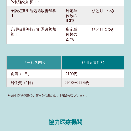
体制強化加算Ⅰイ
予防短期生活処遇改善加算
所定単
ひと月につき
Ⅰ
位数の
8.3%
介護職員等特定処遇改善加
所定単
ひと月につき
算Ⅰ
位数の
2.7%
サービス内容
利用者負担額
食費（1日）
2100円
居住費（1日）
3200〜3695円
※端数計算の関係で、何円かの差が生じる場合がございます。
協力医療機関