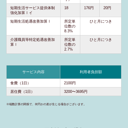
短期生活サービス提供体制
18
176円
20円
強化加算Ⅰイ
短期生活処遇改善加算Ⅰ
所定単
ひと月につき
位数の
8.3%
介護職員等特定処遇改善加
所定単
ひと月につき
算Ⅰ
位数の
2.7%
サービス内容
利用者負担額
食費（1日）
2100円
居住費（1日）
3200〜3695円
※端数計算の関係で、何円かの差が生じる場合がございます。