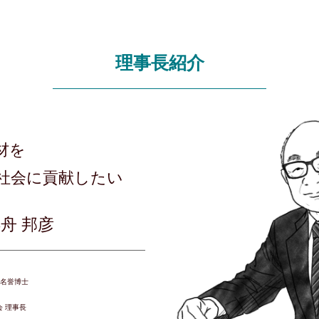
理事長紹介
材を
社会に貢献したい
舟 邦彦
 名誉博士
 理事長