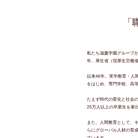
「
私たち滋慶学園グループが
年、厚生省（現厚生労働
以来46年。実学教育・人
をはじめ、専門学校、高等
たえず時代の変化と社会の
25万人以上の卒業生を輩
また、人間教育として、
らにグローバル人材の育
ています。