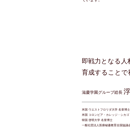
即戦力となる人
育成することで
浮
滋慶学園グループ総長
米国 ウエストフロリダ大学 名誉博士
米国 コロンビア・カレッジ・シカゴ
韓国 啓明大学 名誉博士
一般社団法人医療秘書教育全国協議会