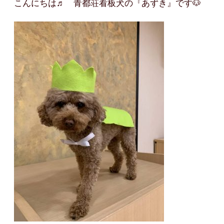
こんにちは♬ 青都荘看板犬の『あずき』です🐶