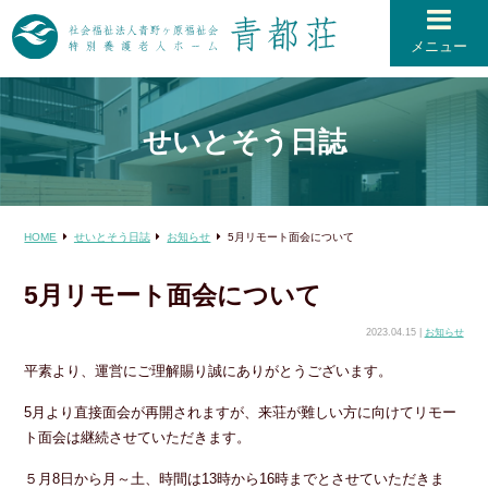
メニュー
せいとそう日誌
HOME
せいとそう日誌
お知らせ
5月リモート面会について
5月リモート面会について
2023.04.15 |
お知らせ
平素より、運営にご理解賜り誠にありがとうございます。
5月より直接面会が再開されますが、来荘が難しい方に向けてリモー
ト面会は継続させていただきます。
５月8日から月～土、時間は13時から16時までとさせていただきま