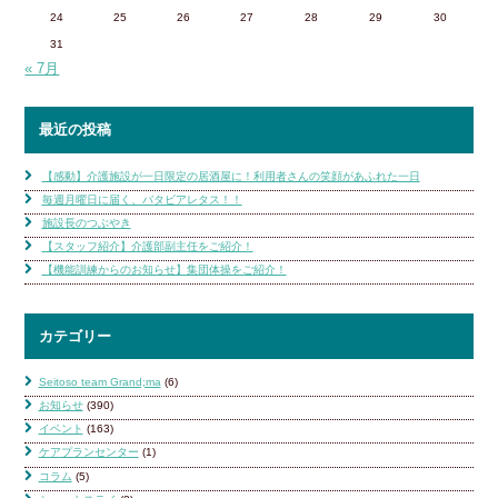
24
25
26
27
28
29
30
31
« 7月
最近の投稿
【感動】介護施設が一日限定の居酒屋に！利用者さんの笑顔があふれた一日
毎週月曜日に届く、バタビアレタス！！
施設長のつぶやき
【スタッフ紹介】介護部副主任をご紹介！
【機能訓練からのお知らせ】集団体操をご紹介！
カテゴリー
Seitoso team Grand;ma
(6)
お知らせ
(390)
イベント
(163)
ケアプランセンター
(1)
コラム
(5)