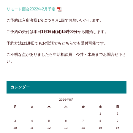
リモート面会2022年2月予定
ご予約は入所者様1名につき月1回でお願いいたします。
ご予約の受付は本日
1月16日(日)15時00分
から開始します。
予約方法はLINEでもお電話でもどちらでも受付可能です。
ご不明な点がありましたら生活相談員 今井・米島までお問合せ下さ
い。
カレンダー
2026年8月
月
火
水
木
金
土
日
1
2
3
4
5
6
7
8
9
10
11
12
13
14
15
16