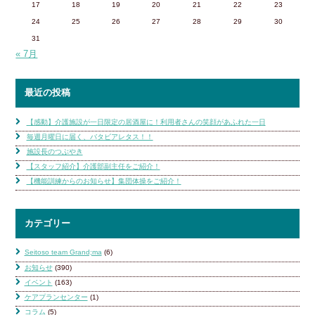
17
18
19
20
21
22
23
24
25
26
27
28
29
30
31
« 7月
最近の投稿
【感動】介護施設が一日限定の居酒屋に！利用者さんの笑顔があふれた一日
毎週月曜日に届く、バタビアレタス！！
施設長のつぶやき
【スタッフ紹介】介護部副主任をご紹介！
【機能訓練からのお知らせ】集団体操をご紹介！
カテゴリー
Seitoso team Grand;ma
(6)
お知らせ
(390)
イベント
(163)
ケアプランセンター
(1)
コラム
(5)