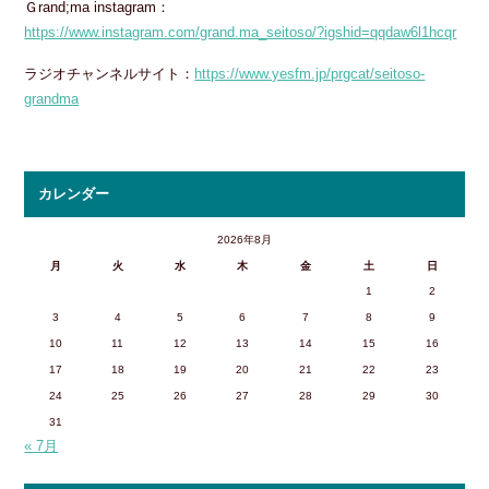
Ｇrand;ma instagram：
https://www.instagram.com/grand.ma_seitoso/?igshid=qqdaw6l1hcqr
ラジオチャンネルサイト：
https://www.yesfm.jp/prgcat/seitoso-
grandma
カレンダー
2026年8月
月
火
水
木
金
土
日
1
2
3
4
5
6
7
8
9
10
11
12
13
14
15
16
17
18
19
20
21
22
23
24
25
26
27
28
29
30
31
« 7月