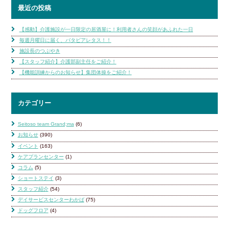
最近の投稿
【感動】介護施設が一日限定の居酒屋に！利用者さんの笑顔があふれた一日
毎週月曜日に届く、バタビアレタス！！
施設長のつぶやき
【スタッフ紹介】介護部副主任をご紹介！
【機能訓練からのお知らせ】集団体操をご紹介！
カテゴリー
Seitoso team Grand;ma
(6)
お知らせ
(390)
イベント
(163)
ケアプランセンター
(1)
コラム
(5)
ショートステイ
(3)
スタッフ紹介
(54)
デイサービスセンターわかば
(75)
ドッグフロア
(4)