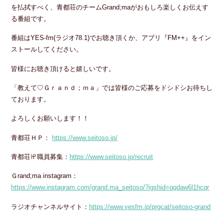
を払拭すべく、青都荘のチームGrand;maがおもしろ楽しくお伝えす
る番組です。
番組はYES-fm(ラジオ78.1)でお聴き頂くか、アプリ『FM++』をイン
ストールしてください。
皆様にお聴き頂けると嬉しいです。
「教えて♡Ｇｒａｎｄ；ｍａ」では皆様のご応募をドシドシお待ちし
ております。
よろしくお願いします！！
青都荘ＨＰ：
https://www.seitoso.jp/
青都荘㏋職員募集：
https://www.seitoso.jp/recruit
Ｇrand;ma instagram：
https://www.instagram.com/grand.ma_seitoso/?igshid=qqdaw6l1hcqr
ラジオチャンネルサイト：
https://www.yesfm.jp/prgcat/seitoso-grand