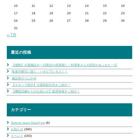
10
11
12
13
14
15
16
17
18
19
20
21
22
23
24
25
26
27
28
29
30
31
« 7月
最近の投稿
【感動】介護施設が一日限定の居酒屋に！利用者さんの笑顔があふれた一日
毎週月曜日に届く、バタビアレタス！！
施設長のつぶやき
【スタッフ紹介】介護部副主任をご紹介！
【機能訓練からのお知らせ】集団体操をご紹介！
カテゴリー
Seitoso team Grand;ma
(6)
お知らせ
(390)
イベント
(163)