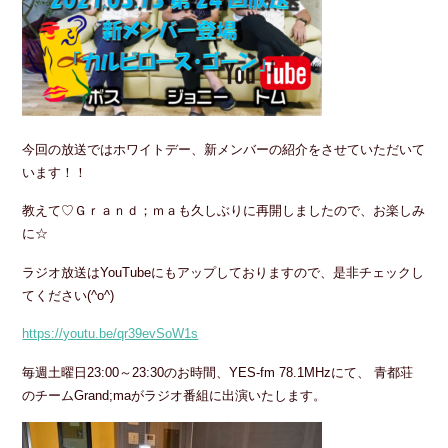
今回の放送ではホワイトデー、新メンバーの紹介をさせていただいて
います！！
教えて♡Ｇｒａｎｄ；ｍａも久しぶりに再開しましたので、お楽しみ
に☆
ラジオ放送はYouTubeにもアップしておりますので、是非チェックし
てください(^o^)
https://youtu.be/qr39evSoW1s
毎週土曜日23:00～23:30のお時間、YES-fm 78.1MHzにて、 青都荘
のチームGrand;maがラジオ番組に出演いたします。