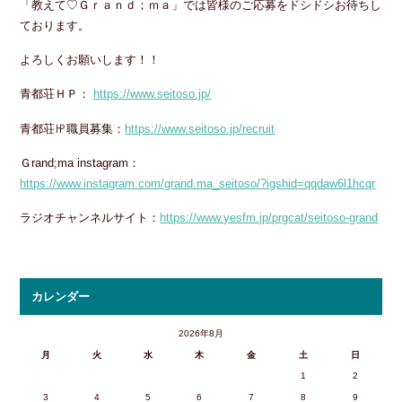
「教えて♡Ｇｒａｎｄ；ｍａ」では皆様のご応募をドシドシお待ちし
ております。
よろしくお願いします！！
青都荘ＨＰ：
https://www.seitoso.jp/
青都荘㏋職員募集：
https://www.seitoso.jp/recruit
Ｇrand;ma instagram：
https://www.instagram.com/grand.ma_seitoso/?igshid=qqdaw6l1hcqr
ラジオチャンネルサイト：
https://www.yesfm.jp/prgcat/seitoso-grand
カレンダー
2026年8月
月
火
水
木
金
土
日
1
2
3
4
5
6
7
8
9