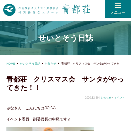
メニュー
せいとそう日誌
HOME
せいとそう日誌
お知らせ
青都荘 クリスマス会 サンタがやってきた！！
青都荘 クリスマス会 サンタがやっ
てきた！！
2020.12.26 |
お知らせ
•
イベント
みなさん こんにちは(#^.^#)
イベント委員 副委員長の中尾です☆