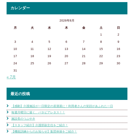
カレンダー
2026年8月
月
火
水
木
金
土
日
1
2
3
4
5
6
7
8
9
10
11
12
13
14
15
16
17
18
19
20
21
22
23
24
25
26
27
28
29
30
31
« 7月
最近の投稿
【感動】介護施設が一日限定の居酒屋に！利用者さんの笑顔があふれた一日
毎週月曜日に届く、バタビアレタス！！
施設長のつぶやき
【スタッフ紹介】介護部副主任をご紹介！
【機能訓練からのお知らせ】集団体操をご紹介！