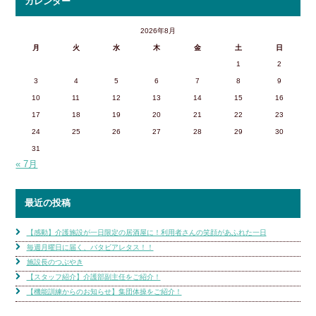
カレンダー
2026年8月
月
火
水
木
金
土
日
1
2
3
4
5
6
7
8
9
10
11
12
13
14
15
16
17
18
19
20
21
22
23
24
25
26
27
28
29
30
31
« 7月
最近の投稿
【感動】介護施設が一日限定の居酒屋に！利用者さんの笑顔があふれた一日
毎週月曜日に届く、バタビアレタス！！
施設長のつぶやき
【スタッフ紹介】介護部副主任をご紹介！
【機能訓練からのお知らせ】集団体操をご紹介！