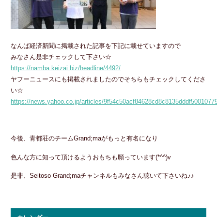
なんば経済新聞に掲載された記事を下記に載せていますので
みなさん是非チェックして下さい☆
https://namba.keizai.biz/headline/4492/
ヤフーニュースにも掲載されましたのでそちらもチェックしてくださ
い☆
https://news.yahoo.co.jp/articles/9f54c50acf84628cd8c8135dddf5001077
今後、青都荘のチームGrand;maがもっと有名になり
色んな方に知って頂けるようおもちも願っています(*^^)v
是非、Seitoso Grand;maチャンネルもみなさん聴いて下さいね♪♪