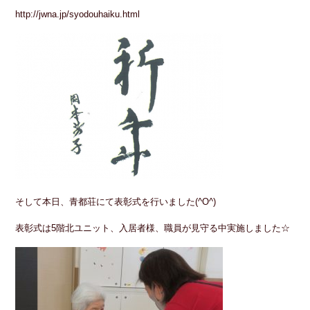
http://jwna.jp/syodouhaiku.html
そして本日、青都荘にて表彰式を行いました(^O^)
表彰式は5階北ユニット、入居者様、職員が見守る中実施しました☆