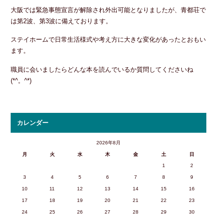
大阪では緊急事態宣言が解除され外出可能となりましたが、青都荘で
は第2波、第3波に備えております。
ステイホームで日常生活様式や考え方に大きな変化があったとおもい
ます。
職員に会いましたらどんな本を読んでいるか質問してくださいね
(*^。^*)
カレンダー
2026年8月
月
火
水
木
金
土
日
1
2
3
4
5
6
7
8
9
10
11
12
13
14
15
16
17
18
19
20
21
22
23
24
25
26
27
28
29
30