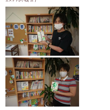
エスト下さいね(^ム^)