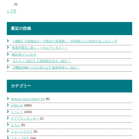
31
« 7月
最近の投稿
【感動】介護施設が一日限定の居酒屋に！利用者さんの笑顔があふれた一日
毎週月曜日に届く、バタビアレタス！！
施設長のつぶやき
【スタッフ紹介】介護部副主任をご紹介！
【機能訓練からのお知らせ】集団体操をご紹介！
カテゴリー
Seitoso team Grand;ma
(6)
お知らせ
(390)
イベント
(163)
ケアプランセンター
(1)
コラム
(5)
ショートステイ
(3)
スタッフ紹介
(54)