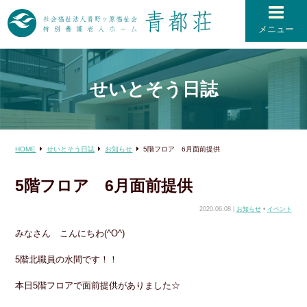
メニュー
せいとそう日誌
HOME
せいとそう日誌
お知らせ
5階フロア 6月面前提供
5階フロア 6月面前提供
2020.06.08 |
お知らせ
•
イベント
みなさん こんにちわ(^O^)
5階北職員の水間です！！
本日5階フロアで面前提供がありました☆