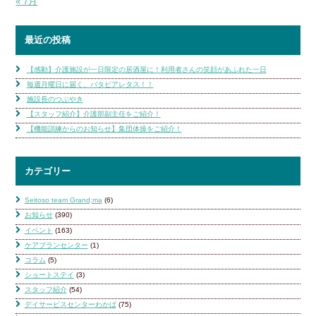
« 7月
最近の投稿
【感動】介護施設が一日限定の居酒屋に！利用者さんの笑顔があふれた一日
毎週月曜日に届く、バタビアレタス！！
施設長のつぶやき
【スタッフ紹介】介護部副主任をご紹介！
【機能訓練からのお知らせ】集団体操をご紹介！
カテゴリー
Seitoso team Grand;ma
(6)
お知らせ
(390)
イベント
(163)
ケアプランセンター
(1)
コラム
(5)
ショートステイ
(3)
スタッフ紹介
(54)
デイサービスセンターわかば
(75)