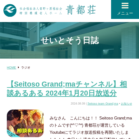
メニュー
せいとそう日誌
HOME
ラジオ
【Seitoso Grand;maチャンネル】相
談あるある 2024年1月20日放送分
2024.08.09 |
Seitoso team Grand;ma
•
お知らせ
みなさん こんにちは！！ Seitoso Grand;ma
のトムです(*^▽^*) 青都荘が運営している
Youtubeにてラジオ放送投稿を再開いたしま