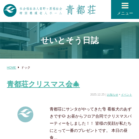
メニュー
せいとそう日誌
HOME
ドック
青都荘クリスマス会🎄
2025.12.25 |
お知らせ
•
イベント
青都荘にサンタがやってきた🎅 看板犬のあず
きです🐶 お昼からフロア合同でクリスマスパ
ーティーをしました！！ 皆様の笑顔が私たち
にとって一番のプレゼントです。 本日の昼
食...