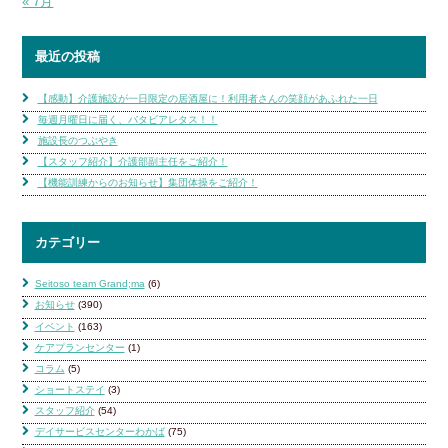
« 7月
最近の投稿
【感動】介護施設が一日限定の居酒屋に！利用者さんの笑顔があふれた一日
毎週月曜日に届く、バタビアレタス！！
施設長のつぶやき
【スタッフ紹介】介護部副主任をご紹介！
【機能訓練からのお知らせ】集団体操をご紹介！
カテゴリー
Seitoso team Grand;ma
(6)
お知らせ
(390)
イベント
(163)
ケアプランセンター
(1)
コラム
(5)
ショートステイ
(3)
スタッフ紹介
(54)
デイサービスセンターわかば
(75)