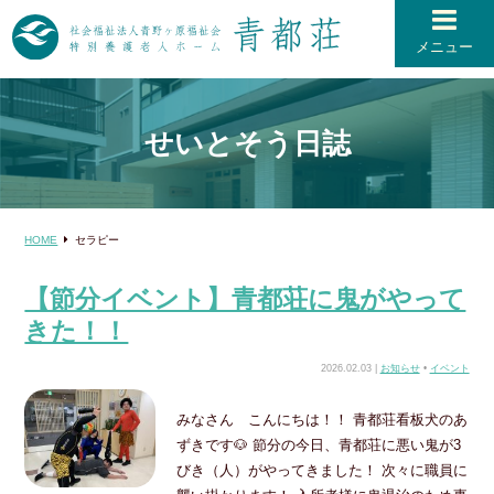
メニュー
せいとそう日誌
HOME
セラピー
【節分イベント】青都荘に鬼がやって
きた！！
2026.02.03 |
お知らせ
•
イベント
みなさん こんにちは！！ 青都荘看板犬のあ
ずきです🐶 節分の今日、青都荘に悪い鬼が3
びき（人）がやってきました！ 次々に職員に